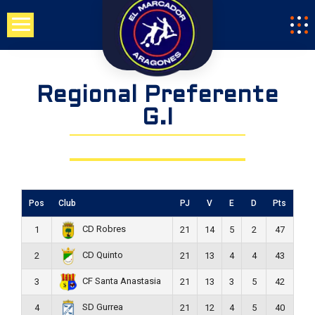
Regional Preferente
G.I
Pos
Club
PJ
V
E
D
Pts
CD Robres
1
21
14
5
2
47
CD Quinto
2
21
13
4
4
43
CF Santa Anastasia
3
21
13
3
5
42
SD Gurrea
4
21
12
4
5
40