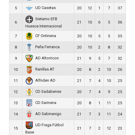
UD Casetas
5
20
12
1
7
37
Sietamo EFB
6
21
10
6
5
36
Huesca Internacional
CF Ontinena
7
20
10
5
5
35
Peña Ferranca
8
20
10
2
8
32
AD Altorricon
9
21
9
5
7
32
Ranillas AT
10
20
8
2
10
26
Alfnden AD
11
21
7
4
10
25
CD Sadabense
12
20
7
4
9
25
CD Sarinena
13
20
8
1
11
25
AD Sabinanigo
14
21
7
3
11
24
UD Fraga Fútbol
15
21
7
2
12
23
Base