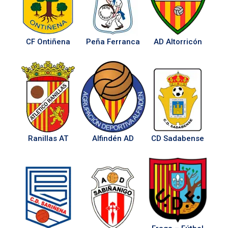
CF Ontiñena
Peña Ferranca
AD Altorricón
Ranillas AT
Alfindén AD
CD Sadabense