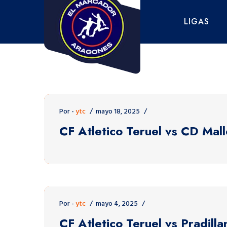
Saltar
al
LIGAS
contenido
Por -
ytc
mayo 18, 2025
CF Atletico Teruel vs CD Mal
Por -
ytc
mayo 4, 2025
CF Atletico Teruel vs Pradill