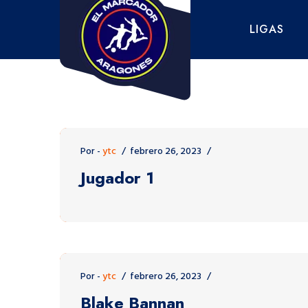
Saltar
al
LIGAS
contenido
Por -
ytc
febrero 26, 2023
Jugador 1
Por -
ytc
febrero 26, 2023
Blake Bannan