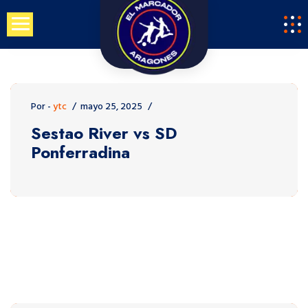
Saltar
al
contenido
Por -
ytc
mayo 25, 2025
Sestao River vs SD
Ponferradina