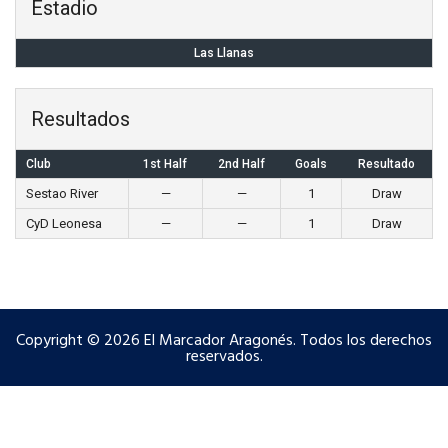
Estadio
Las Llanas
Resultados
Club
1st Half
2nd Half
Goals
Resultado
Sestao River
—
—
1
Draw
CyD Leonesa
—
—
1
Draw
Copyright © 2026 El Marcador Aragonés. Todos los derechos
reservados.