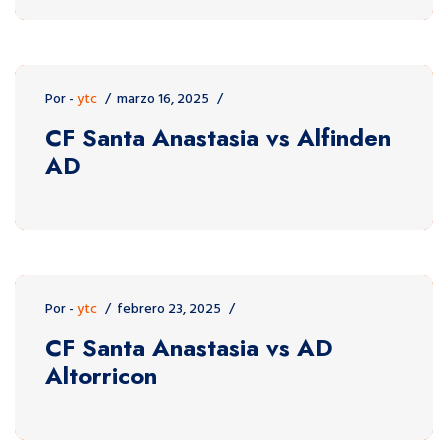
Por -
ytc
marzo 16, 2025
CF Santa Anastasia vs Alfinden
AD
Por -
ytc
febrero 23, 2025
CF Santa Anastasia vs AD
Altorricon