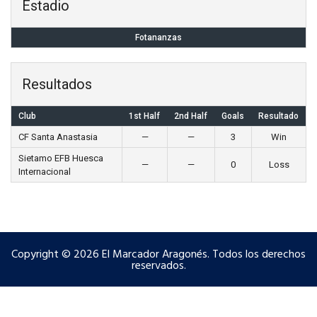
Estadio
Fotananzas
Resultados
Club
1st Half
2nd Half
Goals
Resultado
CF Santa Anastasia
—
—
3
Win
Sietamo EFB Huesca
—
—
0
Loss
Internacional
Copyright © 2026 El Marcador Aragonés. Todos los derechos
reservados.