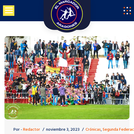
Saltar
al
contenido
Por -
Redactor
noviembre 3, 2023
Crónicas
,
Segunda Federac