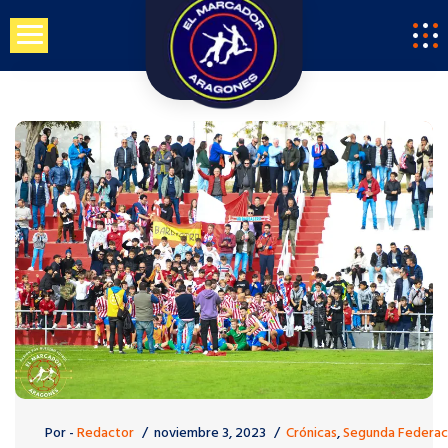
Saltar
al
contenido
Por -
Redactor
noviembre 3, 2023
Crónicas
,
Segunda Federac