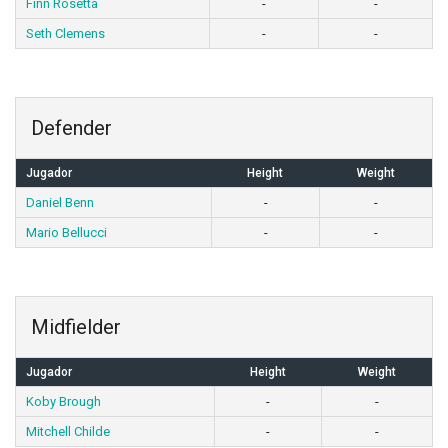
Finn Rosetta
-
-
Seth Clemens
-
-
Defender
Jugador
Height
Weight
Daniel Benn
-
-
Mario Bellucci
-
-
Midfielder
Jugador
Height
Weight
Koby Brough
-
-
Mitchell Childe
-
-