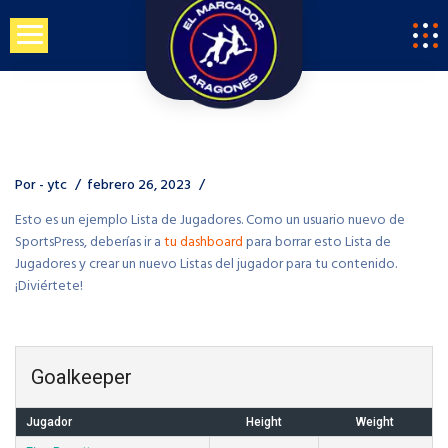
Saltar
al
contenido
Por -
ytc
febrero 26, 2023
Esto es un ejemplo Lista de Jugadores. Como un usuario nuevo de
SportsPress, deberías ir a
tu dashboard
para borrar esto Lista de
Jugadores y crear un nuevo Listas del jugador para tu contenido.
¡Diviértete!
Goalkeeper
Jugador
Height
Weight