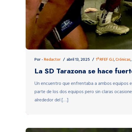
Por -
Redactor
abril 13, 2025
1ª RFEF G.I
,
Crónicas
La SD Tarazona se hace fuerte
Un encuentro que enfrentaba a ambos equipos en
parte de los dos equipos pero sin claras ocasion
alrededor del […]