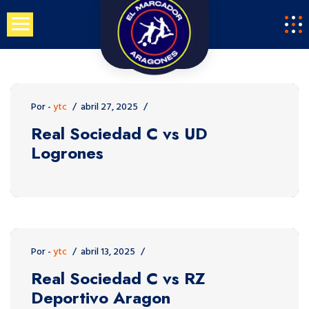
Saltar
al
contenido
Por -
ytc
abril 27, 2025
Real Sociedad C vs UD
Logrones
Por -
ytc
abril 13, 2025
Real Sociedad C vs RZ
Deportivo Aragon