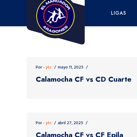
Saltar
al
LIGAS
contenido
Por -
ytc
mayo 11, 2025
Calamocha CF vs CD Cuarte
Por -
ytc
abril 27, 2025
Calamocha CF vs CF Epila