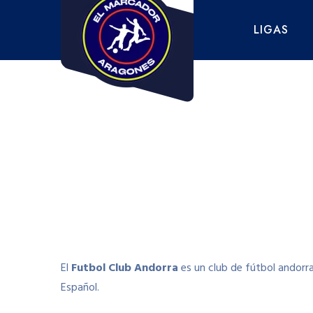
Saltar
al
LIGAS
contenido
El
Futbol Club Andorra
​ es un club de fútbol andor
Español.