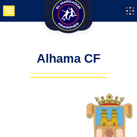
Saltar
al
contenido
Alhama CF