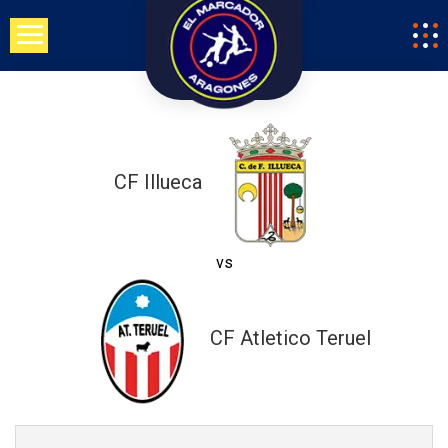
Saltar
al
contenido
CF Illueca
vs
CF Atletico Teruel