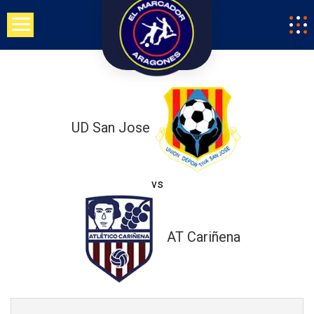
Saltar
al
contenido
UD San Jose
vs
AT Cariñena