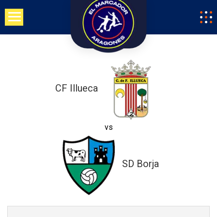
Saltar
al
contenido
CF Illueca
vs
SD Borja