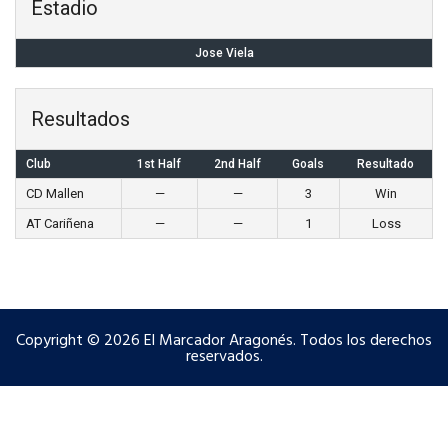
Estadio
Jose Viela
Resultados
Club
1st Half
2nd Half
Goals
Resultado
CD Mallen
—
—
3
Win
AT Cariñena
—
—
1
Loss
Copyright © 2026 El Marcador Aragonés. Todos los derechos
reservados.