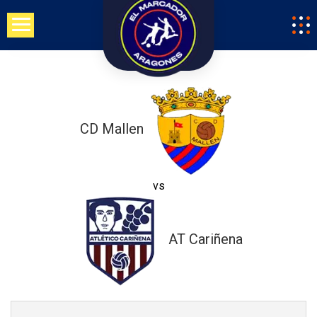
Saltar
al
contenido
CD Mallen
vs
AT Cariñena