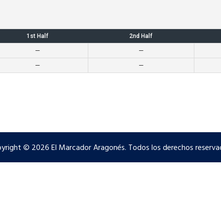
1st Half
2nd Half
—
—
—
—
yright © 2026 El Marcador Aragonés. Todos los derechos reserva