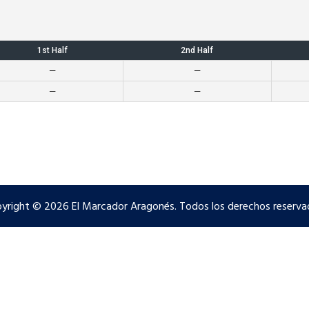
1st Half
2nd Half
—
—
—
—
yright © 2026 El Marcador Aragonés. Todos los derechos reserva