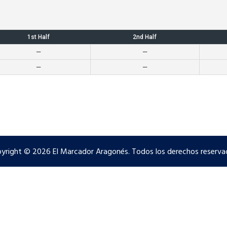
1st Half
2nd Half
—
—
—
—
yright © 2026 El Marcador Aragonés. Todos los derechos reserva