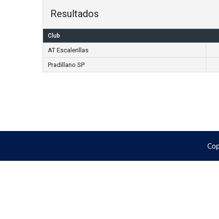
Resultados
Club
AT Escalerillas
Pradillano SP
Cop