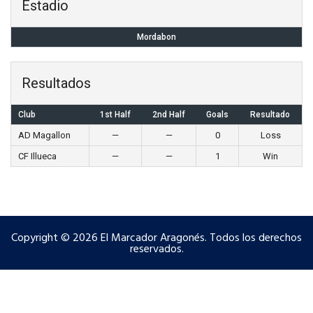
Estadio
Mordabon
Resultados
Club
1st Half
2nd Half
Goals
Resultado
AD Magallon
—
—
0
Loss
CF Illueca
—
—
1
Win
Copyright © 2026 El Marcador Aragonés. Todos los derechos
reservados.