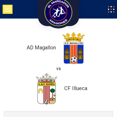
Saltar
al
contenido
AD Magallon
vs
CF Illueca