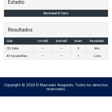
Estadio
Municipal El Carro
Resultados
Club
1st Half
2nd Half
Goals
Resultado
CD Cella
—
—
3
Win
AT Escalerillas
—
—
1
Loss
Copyright © 2026 El Marcador Aragonés. Todos los derechos
reservados.