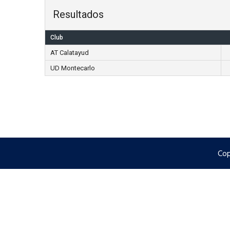
Resultados
Club
AT Calatayud
UD Montecarlo
Cop