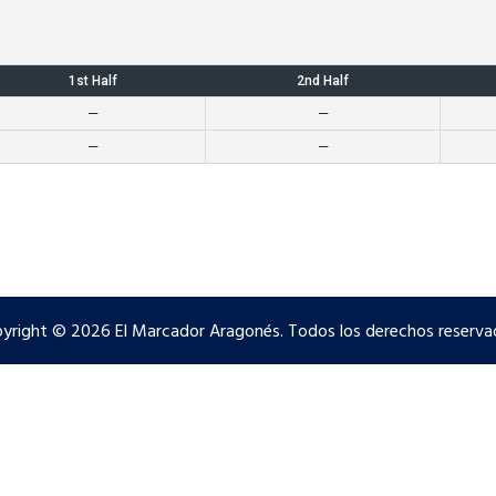
1st Half
2nd Half
—
—
—
—
yright © 2026 El Marcador Aragonés. Todos los derechos reserva