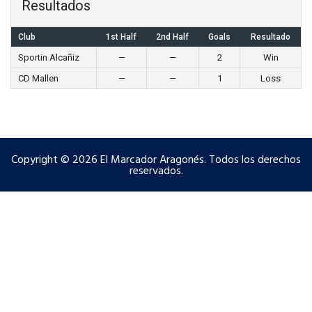
Resultados
Club
1st Half
2nd Half
Goals
Resultado
Sportin Alcañiz
—
—
2
Win
CD Mallen
—
—
1
Loss
Copyright © 2026 El Marcador Aragonés. Todos los derechos
reservados.