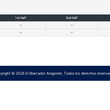
1st Half
2nd Half
—
—
—
—
yright © 2026 El Marcador Aragonés. Todos los derechos reserva