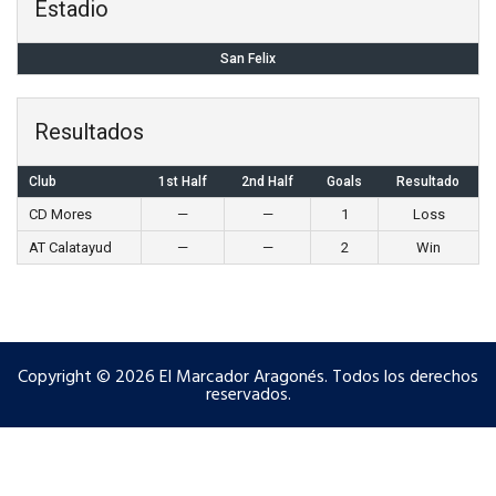
Estadio
San Felix
Resultados
Club
1st Half
2nd Half
Goals
Resultado
CD Mores
—
—
1
Loss
AT Calatayud
—
—
2
Win
Copyright © 2026 El Marcador Aragonés. Todos los derechos
reservados.