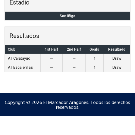
Estadio
San Iñigo
Resultados
Club
1st Half
2nd Half
Goals
Resultado
AT Calatayud
—
—
1
Draw
AT Escalerillas
—
—
1
Draw
Copyright © 2026 El Marcador Aragonés. Todos los derechos
reservados.