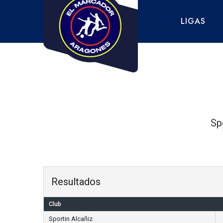
Saltar
al
LIGAS
contenido
Sp
Resultados
Club
Sportin Alcañiz