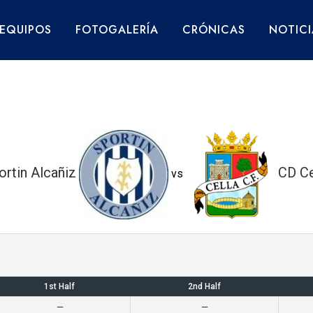
EQUIPOS
FOTOGALERÍA
CRÓNICAS
NOTICI
ortin Alcañiz
CD Ce
vs
1st Half
2nd Half
—
—