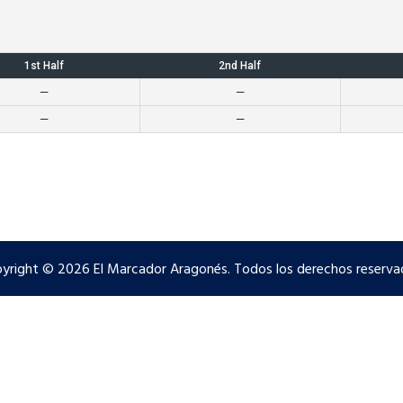
1st Half
2nd Half
—
—
—
—
yright © 2026 El Marcador Aragonés. Todos los derechos reserva