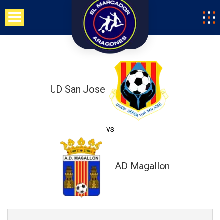
Saltar
al
contenido
UD San Jose
vs
AD Magallon