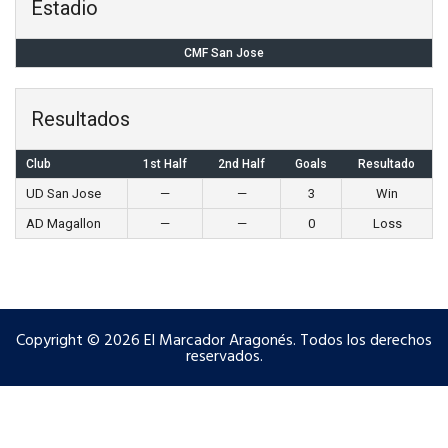
Estadio
CMF San Jose
Resultados
Club
1st Half
2nd Half
Goals
Resultado
UD San Jose
—
—
3
Win
AD Magallon
—
—
0
Loss
Copyright © 2026 El Marcador Aragonés. Todos los derechos
reservados.