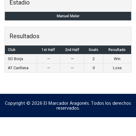
Estadio
Manuel Meler
Resultados
Club
1st Half
2nd Half
Goals
Resultado
SD Borja
—
—
2
Win
AT Cariñena
—
—
0
Loss
Copyright © 2026 El Marcador Aragonés. Todos los derechos
reservados.