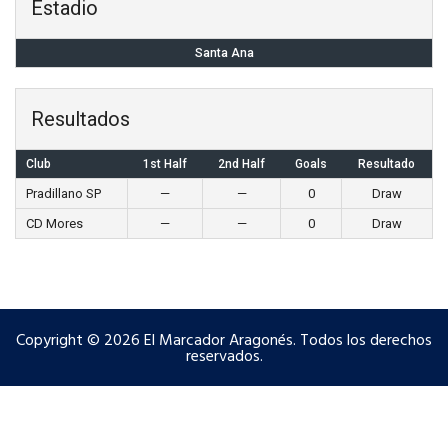
Estadio
Santa Ana
Resultados
Club
1st Half
2nd Half
Goals
Resultado
Pradillano SP
—
—
0
Draw
CD Mores
—
—
0
Draw
Copyright © 2026 El Marcador Aragonés. Todos los derechos
reservados.