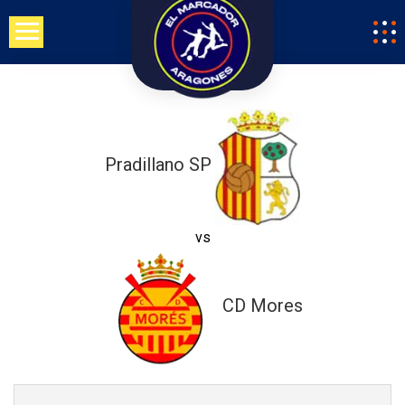
Saltar
al
contenido
Pradillano SP
vs
CD Mores