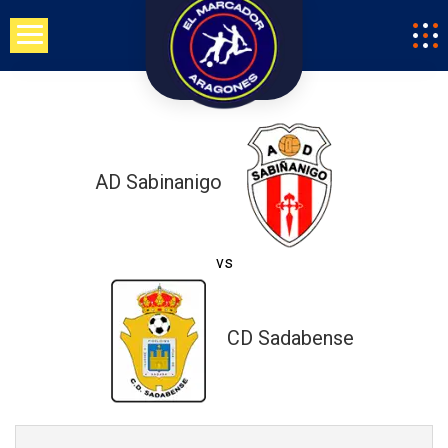
Saltar
al
contenido
AD Sabinanigo
vs
CD Sadabense