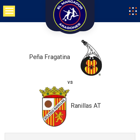
Saltar
al
contenido
Peña Fragatina
vs
Ranillas AT