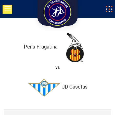
Saltar
al
contenido
Peña Fragatina
vs
UD Casetas