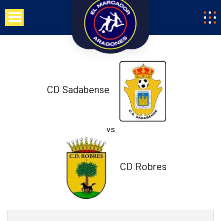
Saltar
al
contenido
CD Sadabense
vs
CD Robres