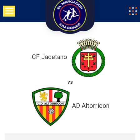
Saltar
al
contenido
CF Jacetano
vs
AD Altorricon