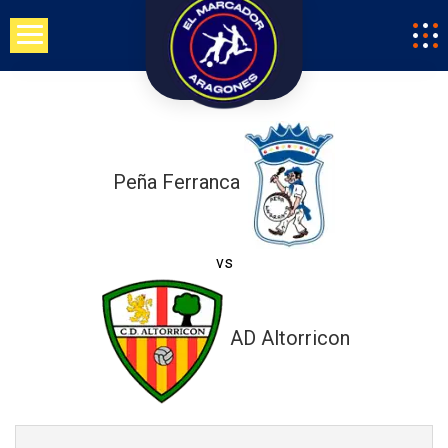
Saltar
al
contenido
Peña Ferranca
vs
AD Altorricon