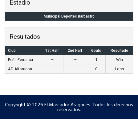
Estadio
Municipal Deportes Barbastro
Resultados
Club
1st Half
2nd Half
Goals
Resultado
Peña Ferranca
—
—
1
Win
AD Altorricon
—
—
0
Loss
Copyright © 2026 El Marcador Aragonés. Todos los derechos
reservados.