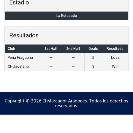
Estadio
La Estacada
Resultados
Club
1st Half
2nd Half
Goals
Resultado
Peña Fragatina
—
—
2
Loss
CF Jacetano
—
—
3
Win
Copyright © 2026 El Marcador Aragonés. Todos los derechos
reservados.