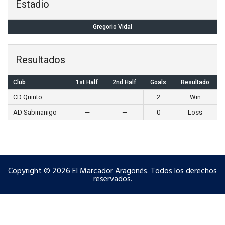
Estadio
Gregorio Vidal
Resultados
Club
1st Half
2nd Half
Goals
Resultado
CD Quinto
—
—
2
Win
AD Sabinanigo
—
—
0
Loss
Copyright © 2026 El Marcador Aragonés. Todos los derechos
reservados.