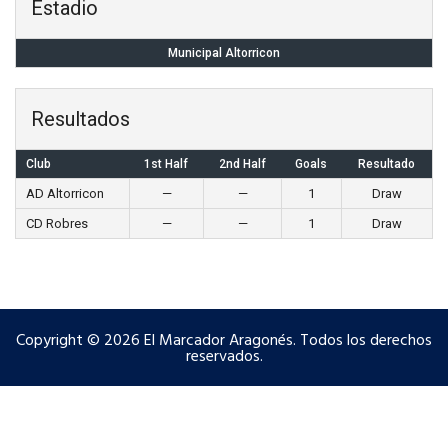
Estadio
Municipal Altorricon
Resultados
Club
1st Half
2nd Half
Goals
Resultado
AD Altorricon
—
—
1
Draw
CD Robres
—
—
1
Draw
Copyright © 2026 El Marcador Aragonés. Todos los derechos
reservados.