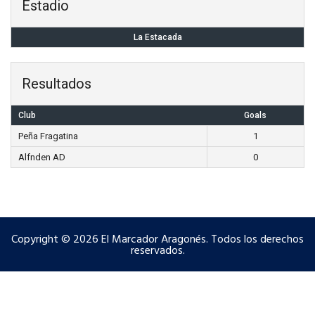
Estadio
La Estacada
Resultados
Club
Goals
Peña Fragatina
1
Alfnden AD
0
Copyright © 2026 El Marcador Aragonés. Todos los derechos
reservados.