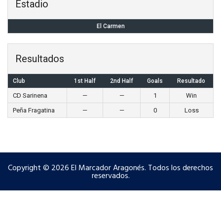
Estadio
El Carmen
Resultados
Club
1st Half
2nd Half
Goals
Resultado
CD Sarinena
—
—
1
Win
Peña Fragatina
—
—
0
Loss
Copyright © 2026 El Marcador Aragonés. Todos los derechos
reservados.