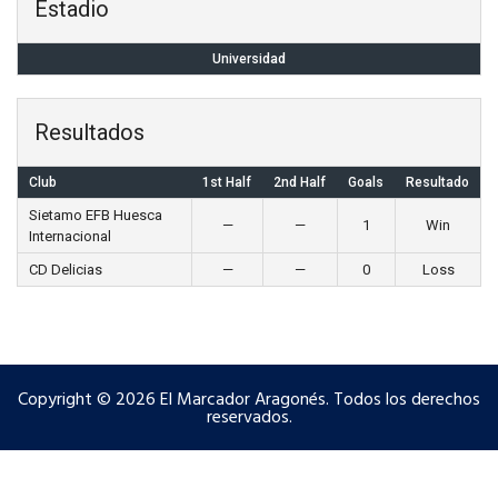
Estadio
Universidad
Resultados
Club
1st Half
2nd Half
Goals
Resultado
Sietamo EFB Huesca
—
—
1
Win
Internacional
CD Delicias
—
—
0
Loss
Copyright © 2026 El Marcador Aragonés. Todos los derechos
reservados.