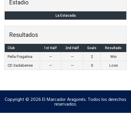
Estadio
La Estacada
Resultados
Club
1st Half
2nd Half
Goals
Resultado
Peña Fragatina
—
—
2
Win
CD Sadabense
—
—
0
Loss
Copyright © 2026 El Marcador Aragonés. Todos los derechos
reservados.