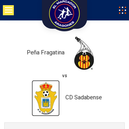
Saltar
al
contenido
Peña Fragatina
vs
CD Sadabense