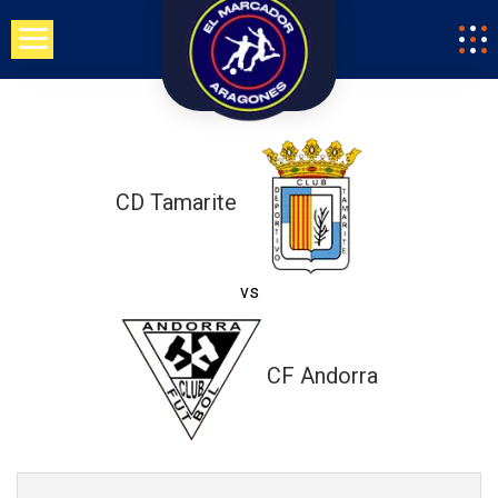
Saltar
al
contenido
CD Tamarite
vs
CF Andorra