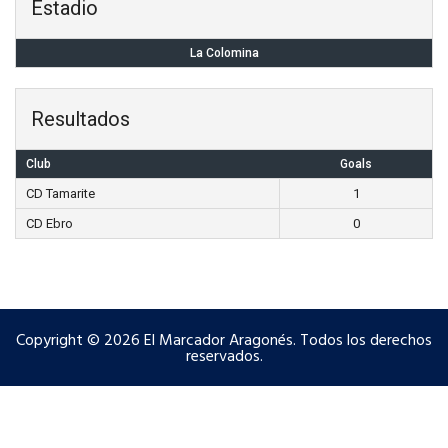
Estadio
La Colomina
Resultados
Club
Goals
CD Tamarite
1
CD Ebro
0
Copyright © 2026 El Marcador Aragonés. Todos los derechos
reservados.