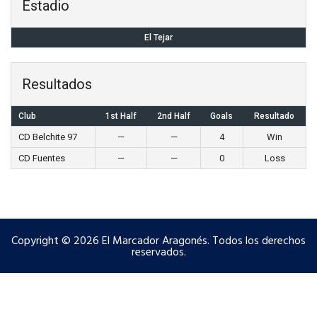
Estadio
El Tejar
Resultados
Club
1st Half
2nd Half
Goals
Resultado
CD Belchite 97
—
—
4
Win
CD Fuentes
—
—
0
Loss
Copyright © 2026 El Marcador Aragonés. Todos los derechos
reservados.