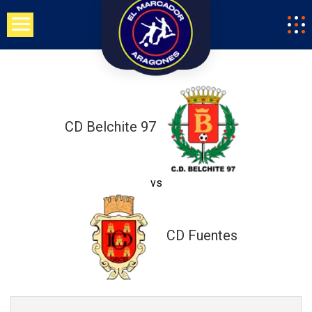
Saltar
al
contenido
CD Belchite 97
vs
CD Fuentes